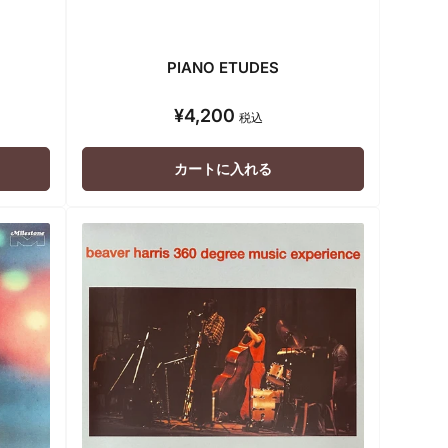
PIANO ETUDES
¥4,200
通
税込
常
価
カートに入れる
格