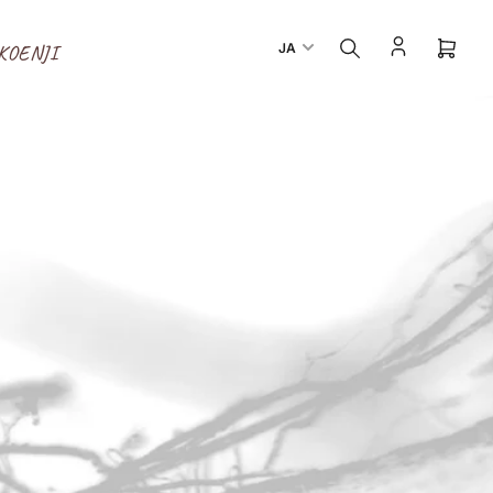
言
JA
KOENJI
ミ
語
ニ
カ
ー
ト
を
開
く