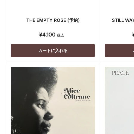
THE EMPTY ROSE (予約)
STILL WA
¥4,100
通
税込
常
価
カートに入れる
格