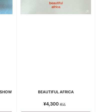
R SHOW
BEAUTIFUL AFRICA
¥4,300
通
税込
常