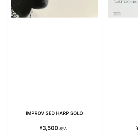
IMPROVISED HARP SOLO
¥3,500
通
税込
常