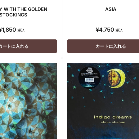
Y WITH THE GOLDEN
ASIA
STOCKINGS
¥1,850
¥4,750
通
通
税込
税込
常
常
価
価
カートに入れる
カートに入れる
格
格