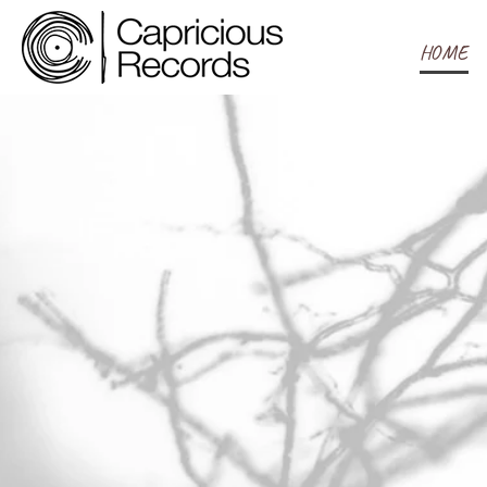
コ
ン
HOME
テ
ン
ツ
へ
ス
キ
ッ
プ