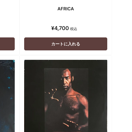
AFRICA
¥4,700
通
税込
常
価
カートに入れる
格