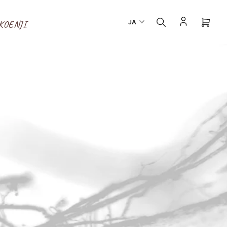
言
JA
KOENJI
ミ
語
ニ
カ
ー
ト
を
開
く