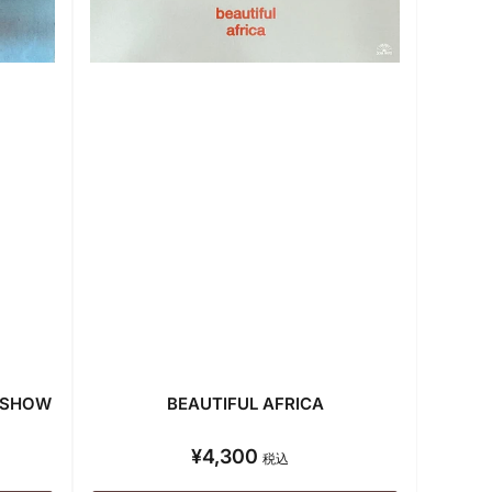
R SHOW
BEAUTIFUL AFRICA
¥4,300
通
税込
常