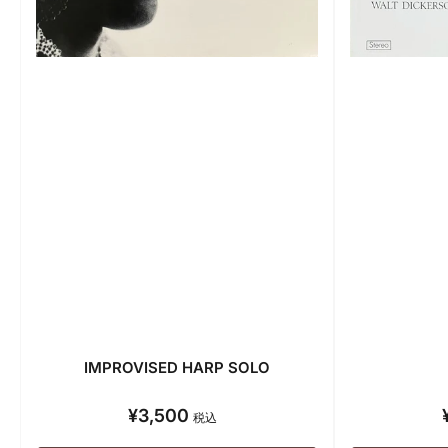
IMPROVISED HARP SOLO
¥3,500
通
税込
常