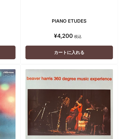
PIANO ETUDES
¥4,200
通
税込
常
価
カートに入れる
格