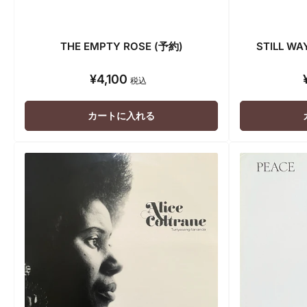
THE EMPTY ROSE (予約)
STILL WA
¥4,100
通
税込
常
価
カートに入れる
格