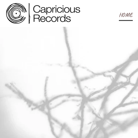
コ
ン
HOME
テ
ン
ツ
へ
ス
キ
ッ
プ