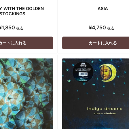
Y WITH THE GOLDEN
ASIA
STOCKINGS
¥1,850
¥4,750
通
通
税込
税込
常
常
価
価
カートに入れる
カートに入れる
格
格