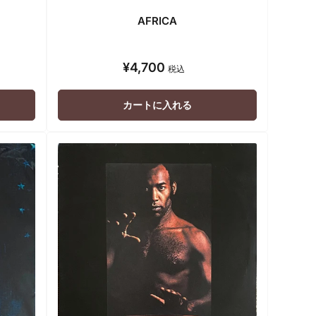
AFRICA
¥4,700
通
税込
常
価
カートに入れる
格