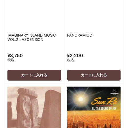
IMAGINARY ISLAND MUSIC
PANORAMICO
VOL.2 : ASCENSION
¥3,750
¥2,200
通
通
税込
税込
常
常
価
価
格
格
カートに入れる
カートに入れる