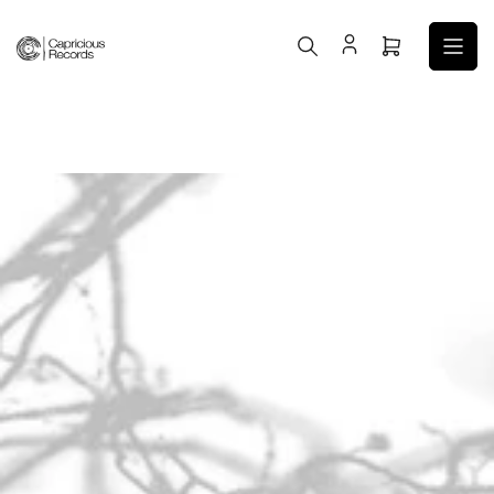
コ
ン
ミ
テ
ニ
ン
カ
ツ
ー
へ
ト
ス
を
キ
開
ッ
く
プ