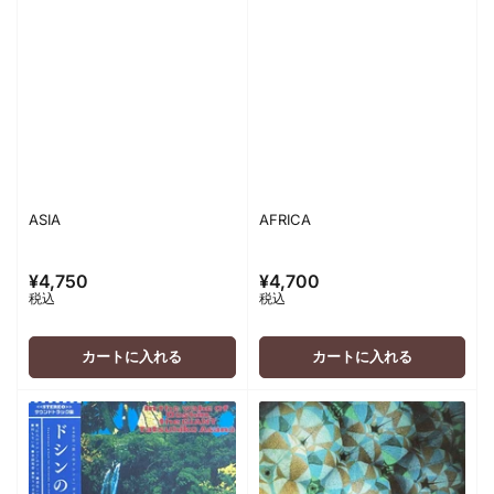
ASIA
AFRICA
¥4,750
¥4,700
通
通
税込
税込
常
常
価
価
格
格
カートに入れる
カートに入れる