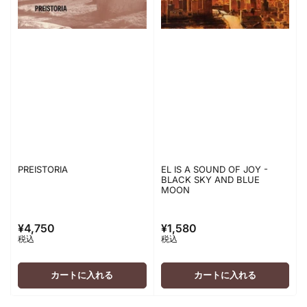
PREISTORIA
EL IS A SOUND OF JOY -
BLACK SKY AND BLUE
MOON
¥4,750
¥1,580
通
通
税込
税込
常
常
価
価
格
格
カートに入れる
カートに入れる