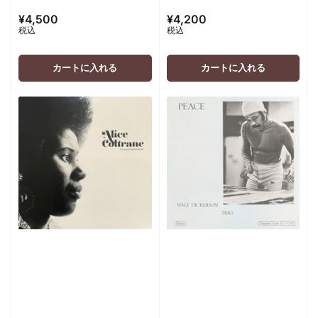
¥4,500
¥4,200
通
通
税込
税込
常
常
価
価
格
格
カートに入れる
カートに入れる