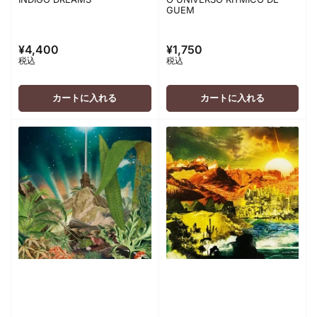
GUEM
¥4,400
¥1,750
通
通
税込
税込
常
常
価
価
格
格
カートに入れる
カートに入れる