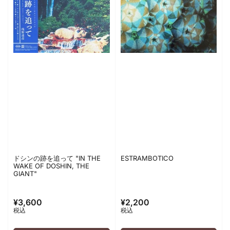
ドシンの跡を追って "IN THE
ESTRAMBOTICO
WAKE OF DOSHIN, THE
GIANT"
¥3,600
¥2,200
通
通
税込
税込
常
常
価
価