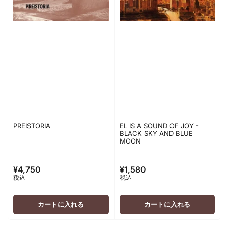
PREISTORIA
EL IS A SOUND OF JOY -
BLACK SKY AND BLUE
MOON
¥4,750
¥1,580
通
通
税込
税込
常
常
価
価
格
格
カートに入れる
カートに入れる