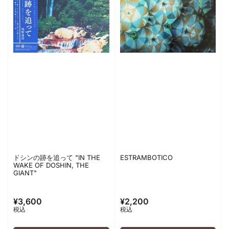
ドシンの跡を追って "IN THE
ESTRAMBOTICO
WAKE OF DOSHIN, THE
GIANT"
¥3,600
¥2,200
通
通
税込
税込
常
常
価
価