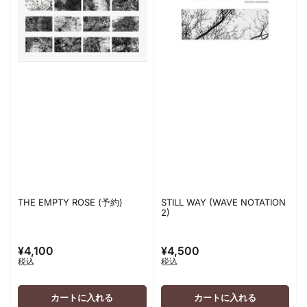
THE EMPTY ROSE (予約)
STILL WAY (WAVE NOTATION
2)
¥4,100
¥4,500
通
通
税込
税込
常
常
価
価
格
格
カートに入れる
カートに入れる