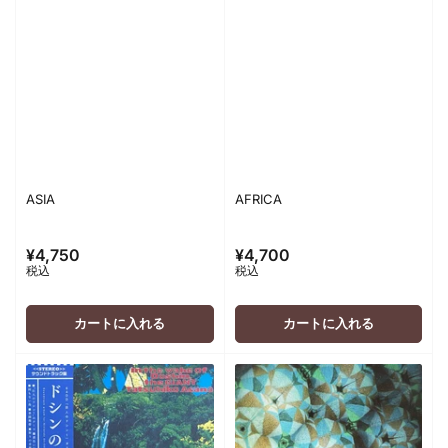
ASIA
AFRICA
¥4,750
¥4,700
通
通
税込
税込
常
常
価
価
格
格
カートに入れる
カートに入れる