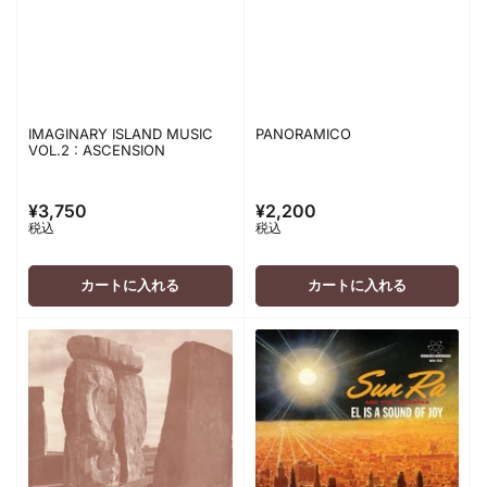
IMAGINARY ISLAND MUSIC
PANORAMICO
VOL.2 : ASCENSION
¥3,750
¥2,200
通
通
税込
税込
常
常
価
価
格
格
カートに入れる
カートに入れる