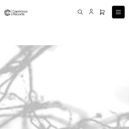
コ
ン
ミ
テ
ニ
ン
カ
ツ
ー
へ
ト
ス
を
キ
開
ッ
く
プ