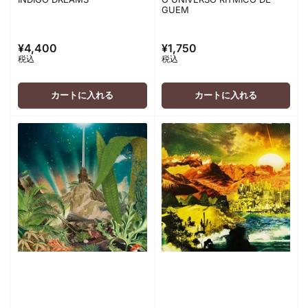
GUEM
¥4,400
¥1,750
通
通
税込
税込
常
常
価
価
格
格
カートに入れる
カートに入れる