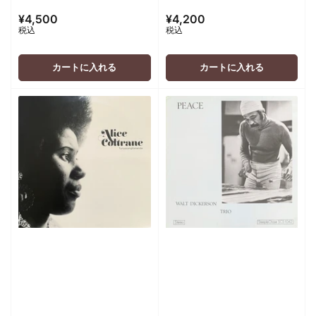
¥4,500
¥4,200
通
通
税込
税込
常
常
価
価
格
格
カートに入れる
カートに入れる