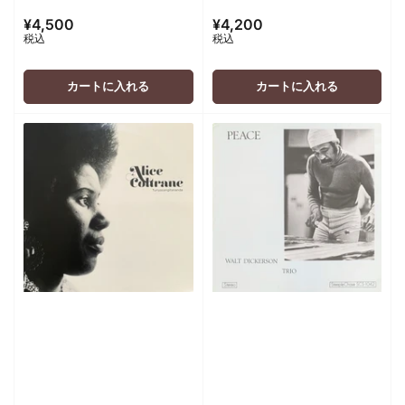
¥4,500
¥4,200
通
通
税込
税込
常
常
価
価
格
格
カートに入れる
カートに入れる