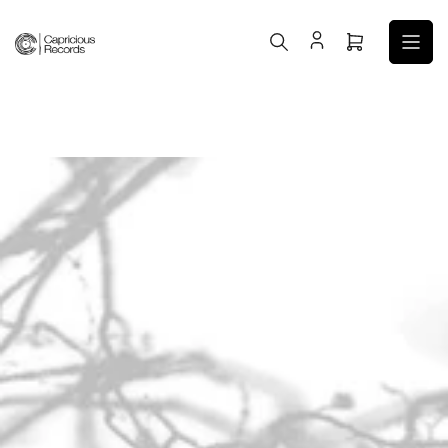
コ
ン
ミ
テ
ニ
ン
カ
ツ
ー
へ
ト
ス
を
キ
開
ッ
く
プ