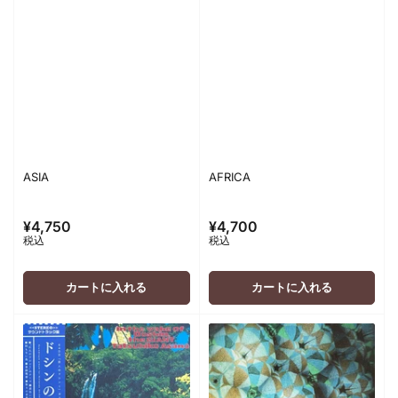
ASIA
AFRICA
¥4,750
¥4,700
通
通
税込
税込
常
常
価
価
格
格
カートに入れる
カートに入れる