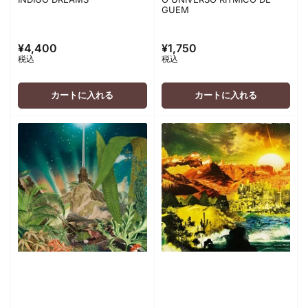
GUEM
¥4,400
¥1,750
通
通
税込
税込
常
常
価
価
格
格
カートに入れる
カートに入れる