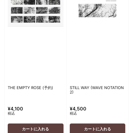
THE EMPTY ROSE (予約)
STILL WAY (WAVE NOTATION
2)
¥4,100
¥4,500
通
通
税込
税込
常
常
価
価
格
格
カートに入れる
カートに入れる