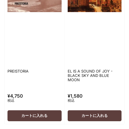
PREISTORIA
EL IS A SOUND OF JOY -
BLACK SKY AND BLUE
MOON
¥4,750
¥1,580
通
通
税込
税込
常
常
価
価
格
格
カートに入れる
カートに入れる