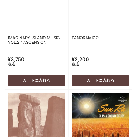
IMAGINARY ISLAND MUSIC
PANORAMICO
VOL.2 : ASCENSION
¥3,750
¥2,200
通
通
税込
税込
常
常
価
価
格
格
カートに入れる
カートに入れる