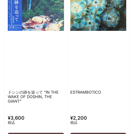
ドシンの跡を追って "IN THE
ESTRAMBOTICO
WAKE OF DOSHIN, THE
GIANT"
¥3,600
¥2,200
通
通
税込
税込
常
常
価
価