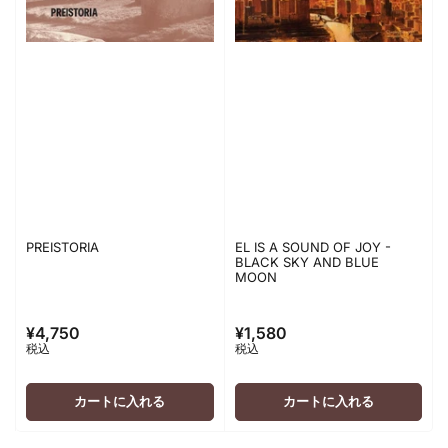
PREISTORIA
EL IS A SOUND OF JOY -
BLACK SKY AND BLUE
MOON
¥4,750
¥1,580
通
通
税込
税込
常
常
価
価
格
格
カートに入れる
カートに入れる