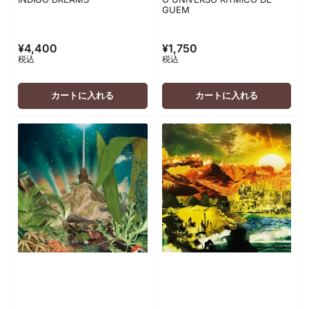
GUEM
¥4,400
¥1,750
通
通
税込
税込
常
常
価
価
格
格
カートに入れる
カートに入れる