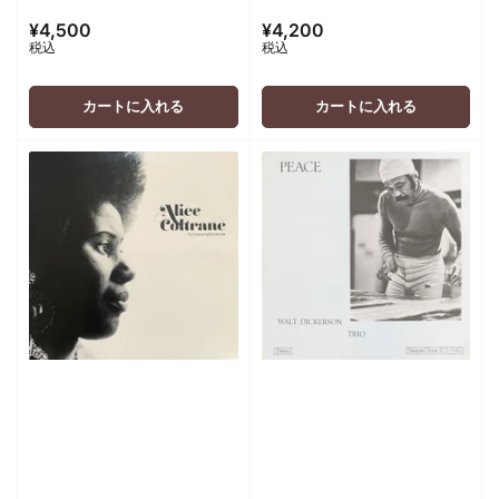
¥4,500
¥4,200
通
通
税込
税込
常
常
価
価
格
格
カートに入れる
カートに入れる