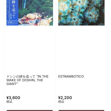
ドシンの跡を追って "IN THE
ESTRAMBOTICO
WAKE OF DOSHIN, THE
GIANT"
¥3,600
¥2,200
通
通
税込
税込
常
常
価
価