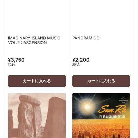
IMAGINARY ISLAND MUSIC
PANORAMICO
VOL.2 : ASCENSION
¥3,750
¥2,200
通
通
税込
税込
常
常
価
価
格
格
カートに入れる
カートに入れる