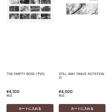
THE EMPTY ROSE (予約)
STILL WAY (WAVE NOTATION
2)
¥4,100
¥4,500
通
通
税込
税込
常
常
価
価
格
格
カートに入れる
カートに入れる