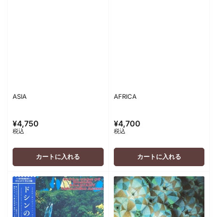
ASIA
AFRICA
¥4,750
¥4,700
通
通
税込
税込
常
常
価
価
格
格
カートに入れる
カートに入れる