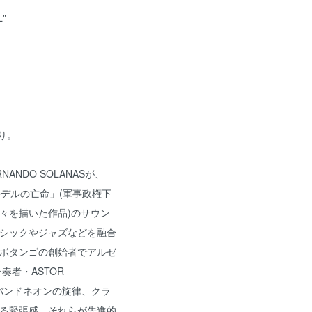
L"
あり。
ANDO SOLANASが、
ガルデルの亡命」(軍事政権下
々を描いた作品)のサウン
シックやジャズなどを融合
ボタンゴの創始者でアルゼ
奏者・ASTOR
なバンドネオンの旋律、クラ
る緊張感、それらが先進的