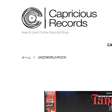
New & Used Online Records Shop
CA
ホーム
JAZZ/WORLD/ROCK