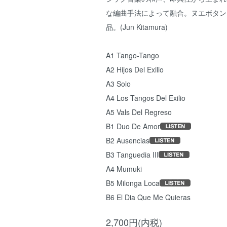
な編曲手法によって融合。ヌエボタン
品。(Jun Kitamura)
A1 Tango-Tango
A2 Hijos Del Exilio
A3 Solo
A4 Los Tangos Del Exilio
A5 Vals Del Regreso
B1 Duo De Amor
B2 Ausencias
B3 Tanguedia III
A4 Mumuki
B5 Milonga Loca
B6 El Dia Que Me Quieras
2,700円(内税)